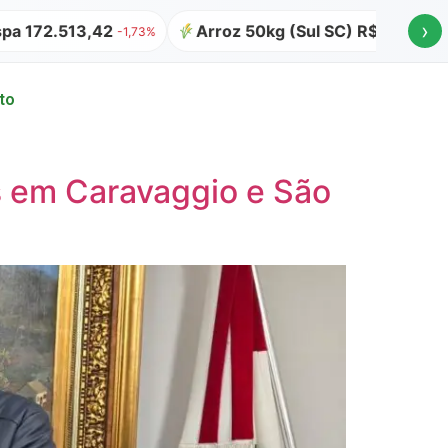
›
2
Arroz 50kg (Sul SC) R$ 64,00
Atualizado
-1,73%
to
os em Caravaggio e São