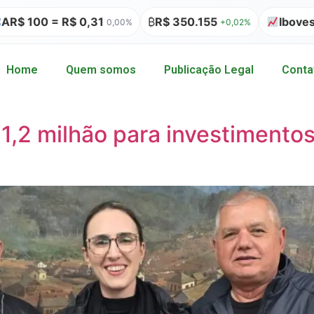
 0,31
₿
R$ 350.155
Ibovespa 172.513,4
0,00%
+0,02%
Home
Quem somos
Publicação Legal
Conta
 1,2 milhão para investiment