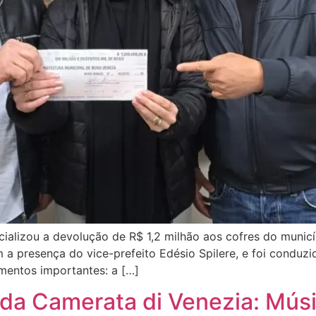
alizou a devolução de R$ 1,2 milhão aos cofres do municíp
 a presença do vice-prefeito Edésio Spilere, e foi conduzid
imentos importantes: a […]
da Camerata di Venezia: Mús