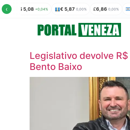
‹
08
€ 5,87
£
6,86
AR$ 100 = R$
+0,04%
0,00%
0,00%
Legislativo devolve R$
Bento Baixo