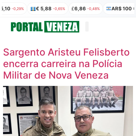
10
€ 5,88
£
6,86
AR$ 100 = R
-0,29%
-0,65%
-0,48%
Quem somos
Publicação Legal
Sargento Aristeu Felisberto
encerra carreira na Polícia
Militar de Nova Veneza