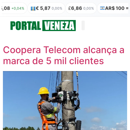
,08
€ 5,87
£
6,86
AR$ 100 = R
+0,04%
0,00%
0,00%
Quem somos
Publicação Legal
Coopera Telecom alcança a
marca de 5 mil clientes