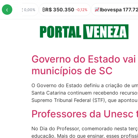
‹
 R$ 0,32
₿
R$ 350.350
Ibovespa 177.726
0,00%
-0,12%
Governo do Estado vai 
municípios de SC
O Governo do Estado definiu a criação de um 
Santa Catarina continuem recebendo recursos
Supremo Tribunal Federal (STF), que apontou 
Professores da Unesc 
No Dia do Professor, comemorado nesta terç
educação. Mais do que ensinar, esses profiss