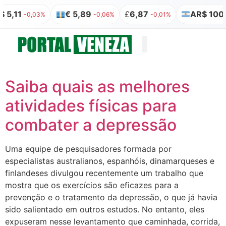
 5,11
€ 5,89
£
6,87
AR$ 100 
-0,03%
-0,06%
-0,01%
Quem somos
Publicação Legal
Saiba quais as melhores
atividades físicas para
combater a depressão
Uma equipe de pesquisadores formada por
especialistas australianos, espanhóis, dinamarqueses e
finlandeses divulgou recentemente um trabalho que
mostra que os exercícios são eficazes para a
prevenção e o tratamento da depressão, o que já havia
sido salientado em outros estudos. No entanto, eles
expuseram nesse levantamento que caminhada, corrida,