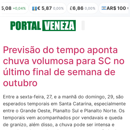
5,08
€ 5,87
£
6,86
AR$ 100 = 
+0,04%
0,00%
0,00%
Quem somos
Publicação Legal
Previsão do tempo aponta
chuva volumosa para SC no
último final de semana de
outubro
Entre a sexta-feira, 27, e a manhã do domingo, 29, são
esperados temporais em Santa Catarina, especialmente
entre o Grande Oeste, Planalto Sul e Planalto Norte. Os
temporais vem acompanhados por vendavais e queda
de granizo, além disso, a chuva pode ser intensa e