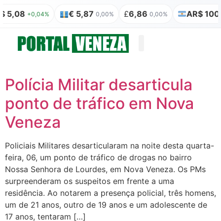
 5,08
€ 5,87
£
6,86
AR$ 100 
+0,04%
0,00%
0,00%
Quem somos
Publicação Legal
Polícia Militar desarticula
ponto de tráfico em Nova
Veneza
Policiais Militares desarticularam na noite desta quarta-
feira, 06, um ponto de tráfico de drogas no bairro
Nossa Senhora de Lourdes, em Nova Veneza. Os PMs
surpreenderam os suspeitos em frente a uma
residência. Ao notarem a presença policial, três homens,
um de 21 anos, outro de 19 anos e um adolescente de
17 anos, tentaram […]