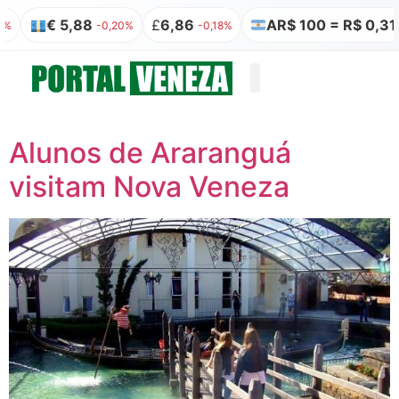
€ 5,88
£
6,86
AR$ 100 = R$ 0,31
-0,20%
-0,18%
-3,1
Quem somos
Publicação Legal
Alunos de Araranguá
visitam Nova Veneza